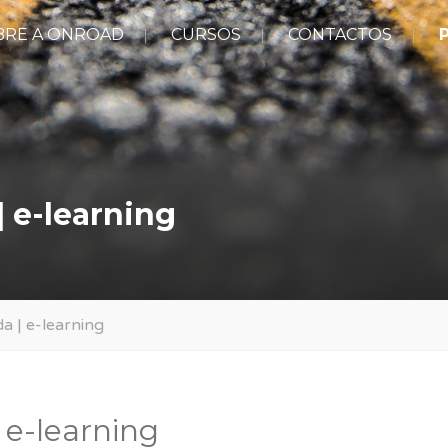
BRE A ONROAD
CURSOS
CONTACTOS
P
| e-learning
a | e-learning
 e-learning